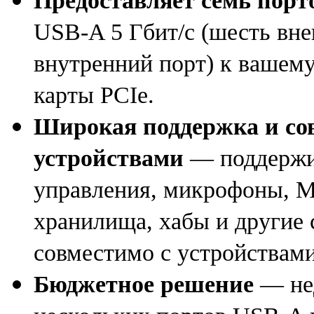
Предоставляет семь порт
USB-A
5 Гбит/с
(
шесть вне
внутренний порт) к вашему
карты PCIe.
Широкая поддержка и со
устройствами
— поддержи
управления
,
микрофоны
,
M
хранилища
,
хабы и другие
совместимо с устройствами
Бюджетное решение
— нед