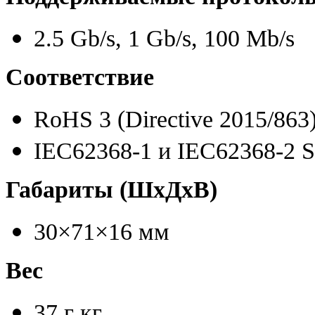
2.5 Gb/s
,
1 Gb/s
,
100 Mb/s
Соответствие
RoHS 3
(
Directive 2015/863
IEC62368-1 и IEC62368-2 S
Габариты
(
ШxДxВ)
30×71×16 мм
Вес
37 г кг