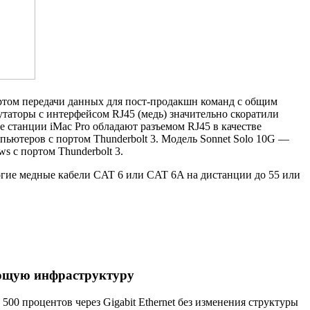
артом передачи данных для
пост-продакшн
команд с общим
утаторы с интерфейсом RJ45
(
медь) значительно скоратили
 станции iMac Pro обладают разъемом RJ45 в качестве
мпьютеров с портом Thunderbolt 3. Модель Sonnet Solo 10G —
 с портом Thunderbolt 3.
огие медные кабели CAT 6 или CAT 6A на дистанции до 55 или
ующую инфраструктуру
500 процентов через Gigabit Ethernet без изменения структуры