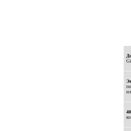
Д
Gi
Э
по
ил
40
ко