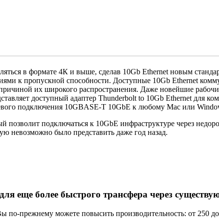
вляться в формате 4К и выше
,
сделав 10Gb Ethernet новым станд
иями к пропускной способности. Доступные 10Gb Ethernet комм
о причиной их широкого распространения. Даже новейшие рабочие
ставляет доступный адаптер Thunderbolt to 10Gb Ethernet для ко
евого подключения 10GBASE-T 10GbE к любому Mac или Windows
ый позволит подключаться к 10GbE инфраструктуре через недор
ую невозможно было представить даже год назад.
для еще более быстрого трансфера через существ
Вы по-прежнему
можете повысить производительность: от 250 до 