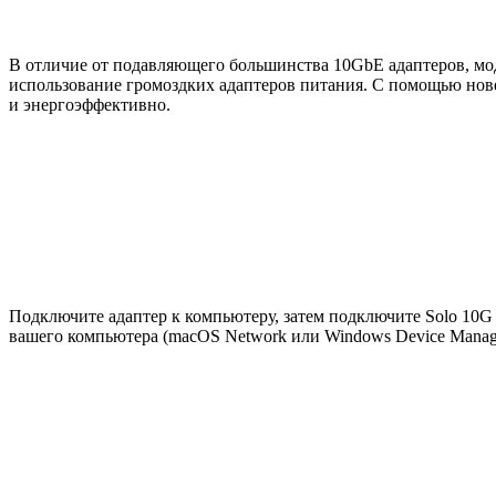
В отличие от подавляющего большинства 10GbE адаптеров
,
мо
использование громоздких адаптеров питания. С помощью но
и энергоэффективно.
Подключите адаптер к компьютеру
,
затем подключите Solo 10G
вашего компьютера
(
macOS Network или Windows Device Manag