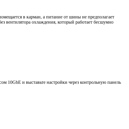
помещается в карман
,
а питание от шины не предполагает
без вентилятора охлаждения
,
который работает бесшумно
сом 10GbE и выставьте настройки через контрольную панель